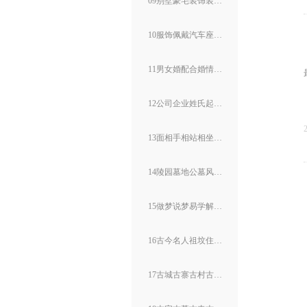
09别墅豪宅装饰装修风水
10服饰佩戴汽车座驾风水
11男女婚配合婚情感风水
12公司企业姓氏起名改名
13面相手相站相坐相走相
14陵园墓地公墓风水展示
15做梦说梦易学解梦断梦
16古今名人祖坟住房风水
17古城古寨古村古镇风水