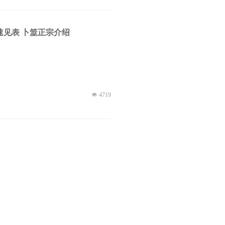
速见表 卜筮正宗介绍
넶
4719
宗定应期 卜筮正宗断应期 卜筮
넶
2345