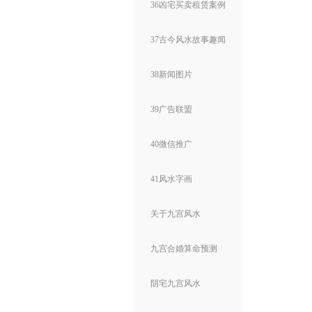
36凶宅买卖租赁案例
37古今风水故事趣闻
38新闻图片
39广告联盟
40微信推广
41风水字画
关于九宫风水
九宫合婚算命预测
阴宅九宫风水