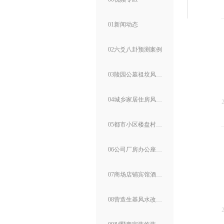
01新闻动态
02六爻八卦预测案例
03陵园公墓祖坟风水案例
04城乡家居住房风水案例
05都市小区楼盘村寨风水
06公司厂房办公座位风水
07商场店铺宾馆酒店风水
08营造生基风水改运案例