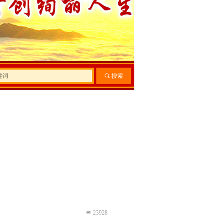
끠
搜索
넶
23928