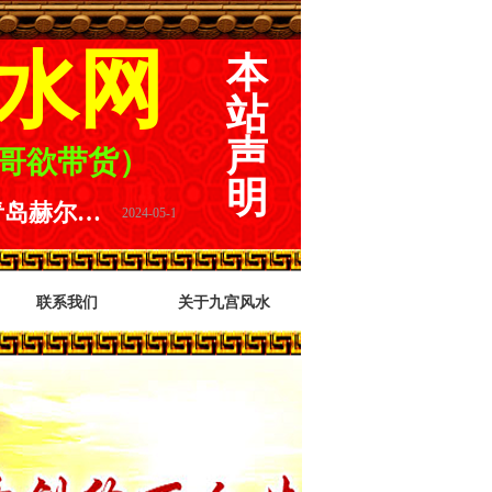
水网
本
站
声
刘哥欲带货）
明
黄波代理青岛赫尔曼精酿原浆.告别水啤.选择原浆.青岛精酿原浆啤酒哪家好.不喝不知道.一喝就知晓.青岛赫尔曼精酿原浆是你不二选择
腰疾原因在祖坟 不调坟穴疼难忍 请到高人做生基 三年变成腾飞人 祖坟九宫风水师即墨生基风水案例
넷
2024-05-10
2021-03-03
联系我们
关于九宫风水