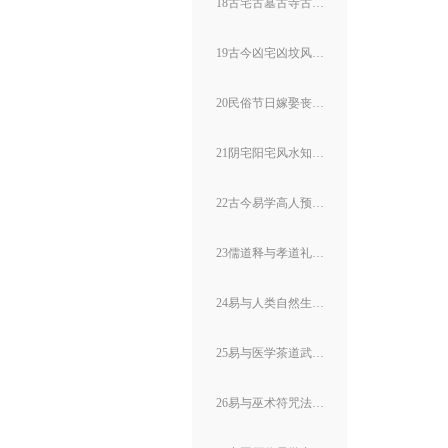
18古宅古墓古寺古庙风水
19古今凶宅凶坟风水案例
20民俗节日嫁娶丧葬文化
21阴宅阳宅风水知识大全
22古今易学高人预测验例
23儒道释与孝道礼教文化
24易与人类自然生态环境
25易与医学茶道武术养生
26易与巫术符咒法术蛊术