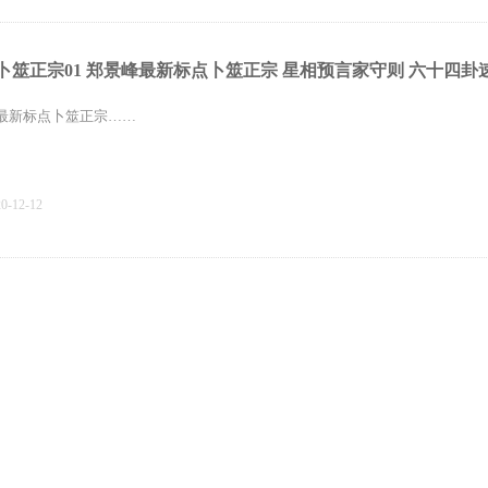
卜筮正宗01 郑景峰最新标点卜筮正宗 星相预言家守则 六十四卦
最新标点卜筮正宗……
20-12-12
卜筮正宗21第五章2解读卜筮正宗黄金策总断千金赋直解 卜筮正
正宗解卦要诀
解读黄金策总断千金赋直解……
20-12-12