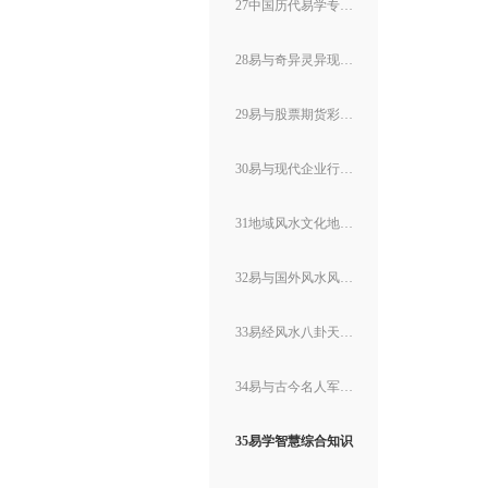
27中国历代易学专家名人
28易与奇异灵异现象探秘
29易与股票期货彩票投资
30易与现代企业行业投资
31地域风水文化地理图片
32易与国外风水风情习俗
33易经风水八卦天下事谈
34易与古今名人军事科技
35易学智慧综合知识