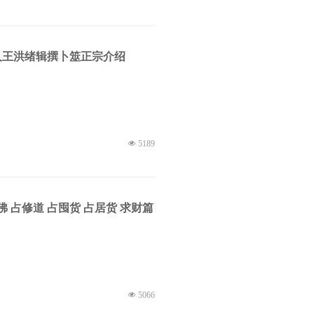
人王洪绪辑撰卜筮正宗介绍
넶
5189
佛 占修道 占囤货 占居货 求财篇
넶
5066