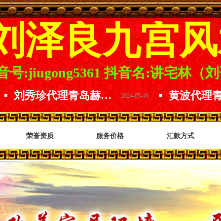
刘泽良九宫风
号:jiugong5361
抖音名:讲宅林（
刘秀珍代理青岛赫尔曼精酿原浆.精酿原浆哪家好.口感品味数青岛.放下水啤选择原浆.喝啤酒就选青岛赫尔曼精酿原浆啤酒
넷
2024-05-10
荣誉资质
服务价格
汇款方式