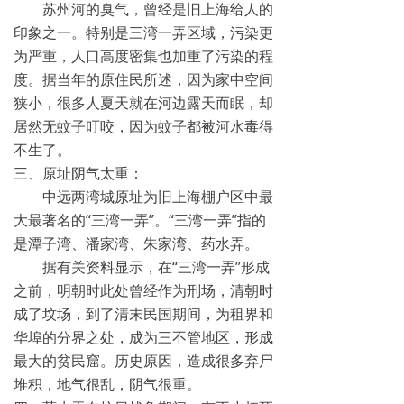
苏州河的臭气，曾经是旧上海给人的
印象之一。特别是三湾一弄区域，污染更
为严重，人口高度密集也加重了污染的程
度。据当年的原住民所述，因为家中空间
狭小，很多人夏天就在河边露天而眠，却
居然无蚊子叮咬，因为蚊子都被河水毒得
不生了。
三、原址阴气太重：
中远两湾城原址为旧上海棚户区中最
大最著名的“三湾一弄”。“三湾一弄”指的
是潭子湾、潘家湾、朱家湾、药水弄。
据有关资料显示，在“三湾一弄”形成
之前，明朝时此处曾经作为刑场，清朝时
成了坟场，到了清末民国期间，为租界和
华埠的分界之处，成为三不管地区，形成
最大的贫民窟。历史原因，造成很多弃尸
堆积，地气很乱，阴气很重。