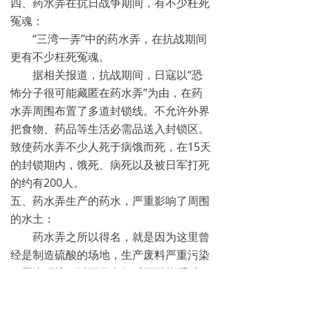
四、药水弄在抗日战争期间，有不少枉死
冤魂：
“三湾一弄”中的药水弄，在抗战期间
更有不少枉死冤魂。
据相关报道，抗战期间，日寇以“恐
怖分子很可能藏匿在药水弄”为由，在药
水弄周围布置了多道封锁线。不允许外界
把食物、药品等生活必需品送入封锁区。
致使药水弄不少人死于病饿而死，在15天
的封锁期内，饿死、病死以及被日军打死
的约有200人。
五、药水弄生产的药水，严重影响了周围
的水土：
药水弄之所以得名，就是因为这里曾
经是制造硫酸的场地，生产废料严重污染
了周边环境，以至于多年后还不能缓过
来。