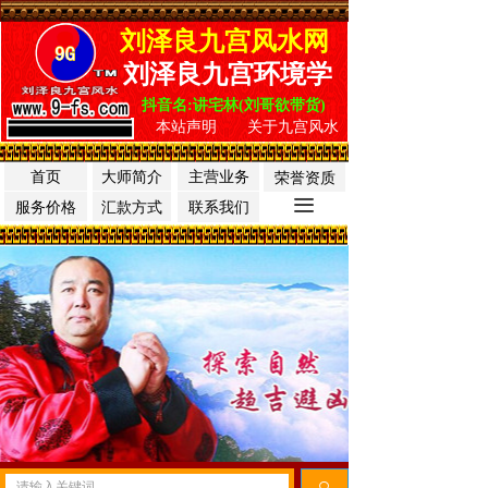
刘泽良九宫风水网
刘泽良九宫环境学
抖音名:讲宅林(刘哥欲带货)
本站声明
关于九宫风水
首页
大师简介
主营业务
荣誉资质
끀
服务价格
汇款方式
联系我们
끠