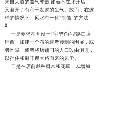
来自大道的煞气冲击;如若不在此开店，
又避开了有利于发财的生气。故而，在这
样的情况下，风水有一种"制煞"的方法。

一是要求在开设于T宇型Y宇型路口店
铺前，加建一个布的或者蔑制的围屏，或
者围障，或者将店铺门的人口改由侧进，
以挡住和避开迎大路而来的风尘。
二是在店前栽种树木和花草，以增加
店前的生气和消除尘埃。
三是尽管经过采用以上的方法对店铺
前生气与煞气的调整，处在此路段经营商
务，还是风尘很大，因此，还要注意多在
门前洒水消尘，以使店前空气的清新;还
要勤于店前卫生的清扫和店面门窗的擦
洗，以清除沉积的尘土。 总之，在T
字型和Y字型路口处经商，均要保持店内
外的干净清洁，特别是经营要求讲究卫生