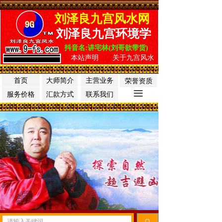
刘泽良九宫风水网
刘泽良九宫环境学
抖音名:讲宅林(刘哥欲带货)
本站声明
关于九宫风水
首页
大师简介
主营业务
荣誉资质
끀
服务价格
汇款方式
联系我们
끠