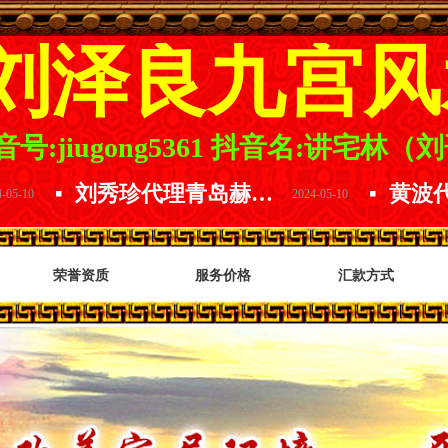
刘泽良九宫风
号:jiugong5361
抖音名:讲宅林（
刘秀珍代理青岛赫尔曼精酿原浆.精酿原浆哪家好.口感品味数青岛.放下水啤选择原浆.喝啤酒就选青岛赫尔曼精酿原浆啤酒
넷
넷
2024-05-10
荣誉资质
服务价格
汇款方式