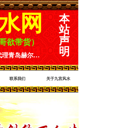
水网
本
站
声
刘哥欲带货）
明
黄波代理青岛赫尔曼精酿原浆.告别水啤.选择原浆.青岛精酿原浆啤酒哪家好.不喝不知道.一喝就知晓.青岛赫尔曼精酿原浆是你不二选择
腰疾原因在祖坟 不调坟穴疼难忍 请到高人做生基 三年变成腾飞人 祖坟九宫风水师即墨生基风水案例
넷
2024-05-10
20
联系我们
关于九宫风水