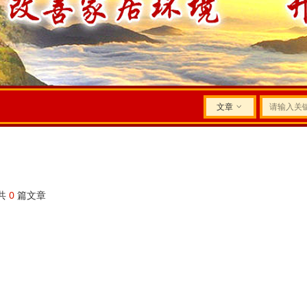
文章
ꀁ
共
0
篇文章