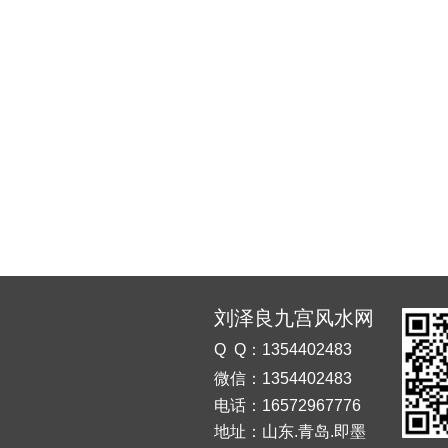
刘泽良九宫风水网
Q Q：1354402483
微信：1354402483
电话：16572967776
地址：山东.青岛.即墨