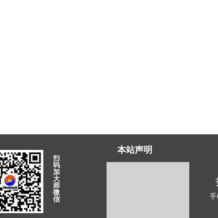
本站声明
扫
码
加
大
师
微
手
信