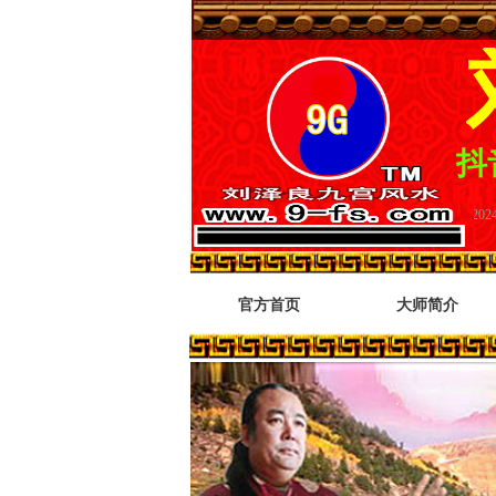
抖音
刘铠锋代理青岛赫尔曼精酿原浆.放下水啤选择原浆.精酿原浆哪家好.口感品味数青岛.喝啤酒就选青岛赫尔曼精酿原浆啤酒
넷
2024-05-10
官方首页
大师简介