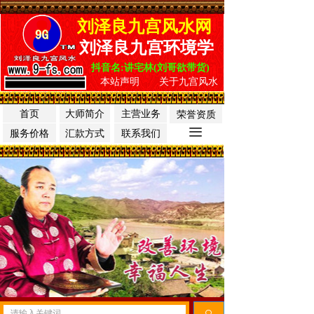
刘泽良九宫风水网
刘泽良九宫环境学
抖音名:讲宅林(刘哥欲带货)
本站声明
关于九宫风水
首页
大师简介
主营业务
荣誉资质
끀
服务价格
汇款方式
联系我们
끠