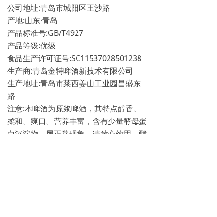
公司地址:青岛市城阳区王沙路
产地:山东·青岛
产品标准号:GB/T4927
产品等级:优级
食品生产许可证号:SC11537028501238
生产商:青岛金特啤酒新技术有限公司
生产地址:青岛市莱西姜山工业园昌盛东
路
注意:本啤酒为原浆啤酒，其特点醇香、
柔和、爽口、营养丰富，含有少量酵母蛋
白沉淀物，属正常现象，请放心饮用。酵
母好营养，喝前摇一摇。​​​​​​
青岛赫尔曼酒业销售
业务联系：黄先生
联系电话：15314239333