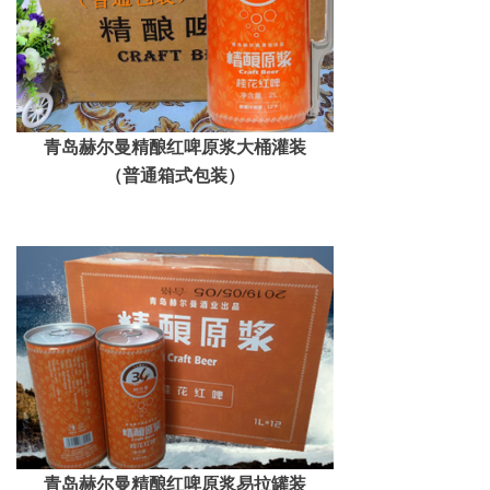
青岛赫尔曼精酿红啤原浆大桶灌装
（普通箱式包装）
青岛赫尔曼精酿红啤原浆易拉罐装