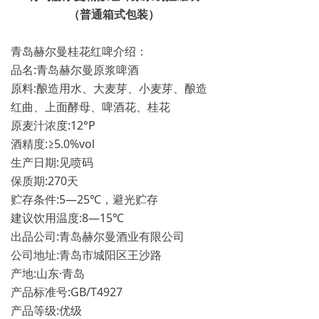
（普通箱式包装）
青岛赫尔曼桂花红啤介绍：
品名:青岛赫尔曼原浆啤酒
原料:酿造用水、大麦芽、小麦芽、酿造
红曲、上面酵母、啤酒花、桂花
原麦汁浓度:12°P
酒精度:≥5.0%vol
生产日期:见喷码
保质期:270天
贮存条件:5—25℃，避光贮存
建议饮用温度:8—15℃
出品公司:青岛赫尔曼酒业有限公司
公司地址:青岛市城阳区王沙路
产地:山东·青岛
产品标准号:GB/T4927
产品等级:优级