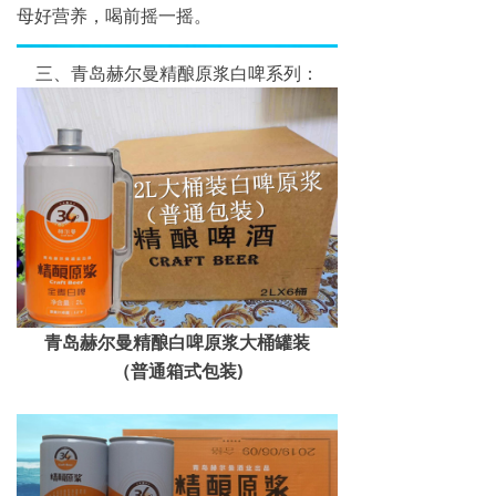
母好营养，喝前摇一摇。
三、青岛赫尔曼精酿原浆白啤系列：
青岛赫尔曼精酿白啤原浆大桶罐装
（普通箱式包装)