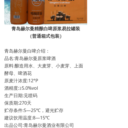
青岛赫尔曼精酿白啤原浆易拉罐装
（普通箱式包装）
青岛赫尔曼白啤介绍：
品名:青岛赫尔曼原浆啤酒
原料:酿造用水、大麦芽、小麦芽、上面
酵母、啤酒花
原麦汁浓度:12°P
酒精度:≥5.0%vol
生产日期:见喷码
保质期:270天
贮存条件:5—25℃，避光贮存
建议饮用温度:8—15℃
出品公司:青岛赫尔曼酒业有限公司