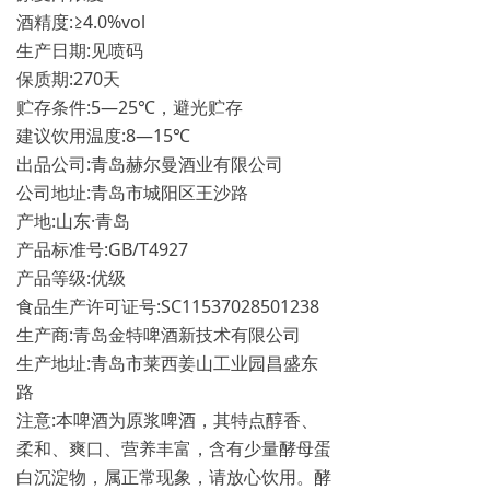
酒精度:≥4.0%vol
生产日期:见喷码
保质期:270天
贮存条件:5—25℃，避光贮存
建议饮用温度:8—15℃
出品公司:青岛赫尔曼酒业有限公司
公司地址:青岛市城阳区王沙路
产地:山东·青岛
产品标准号:GB/T4927
产品等级:优级
食品生产许可证号:SC11537028501238
生产商:青岛金特啤酒新技术有限公司
生产地址:青岛市莱西姜山工业园昌盛东
路
注意:本啤酒为原浆啤酒，其特点醇香、
柔和、爽口、营养丰富，含有少量酵母蛋
白沉淀物，属正常现象，请放心饮用。酵